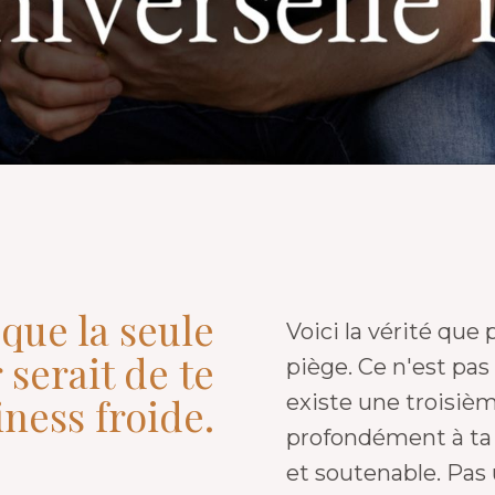
 que la seule
Voici la vérité que 
 serait de te
piège. Ce n'est pas
ness froide.
existe une troisièm
profondément à ta 
et soutenable. Pas 