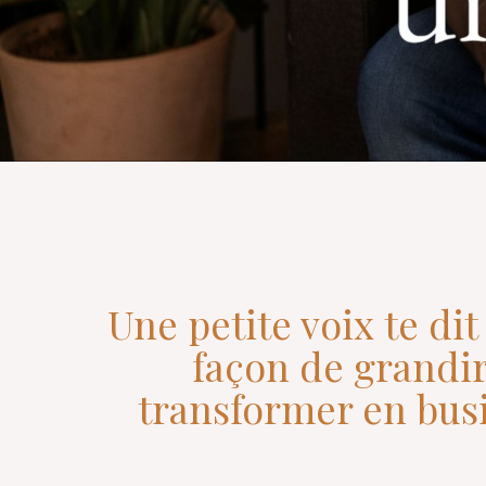
Une petite voix te dit
façon de grandir
transformer en busi