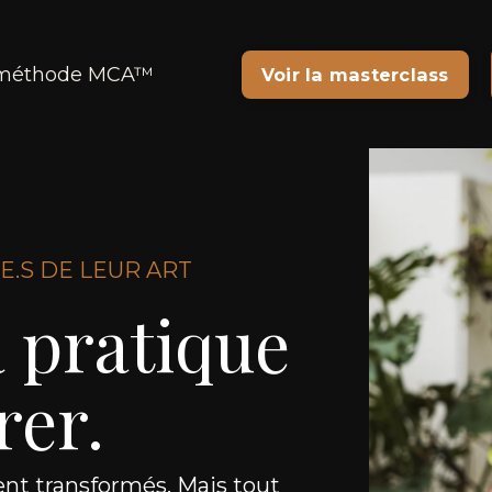
 méthode MCA™
Voir la masterclass
E.S DE LEUR ART
a pratique
rer.
tent transformés. Mais tout