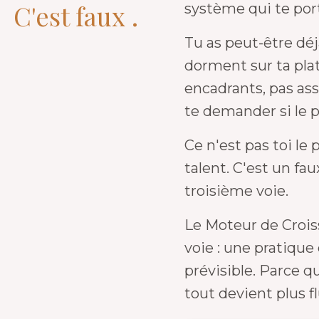
C'est faux .
système qui te por
Tu as peut-être dé
dorment sur ta pla
encadrants, pas a
te demander si le p
Ce n'est pas toi le
talent. C'est un fau
troisième voie.
Le
Moteur de Croi
voie : une pratique
prévisible. Parce q
tout devient plus fl