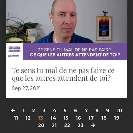
Te sens tu mal de ne pas faire ce
que les autres attendent de toi?
Sep 27, 2021
1
2
3
4
5
6
7
8
9
10
11
12
13
14
15
16
17
18
19
20
21
22
23