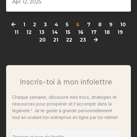
Apr 12, 2025
1
2
3
4
5
6
7
8
9
10
11
12
13
14
15
16
17
18
19
20
21
22
23
Inscris-toi à mon infolettre
Chaque semaine, découvre mes trucs, stratégies et
ressources pour prospérer et t'accomplir dans la
légèreté ! Je te guide à grandir personnellement
tout en scalant ton entreprise en ligne par toi-même!